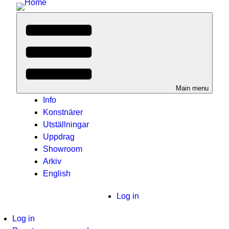
Main menu
Info
Konstnärer
Utställningar
Uppdrag
Showroom
Arkiv
English
User
Log in
menu
imary
Log in
(active