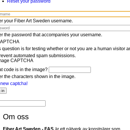
Reset your password
tab)
bs
rname
er your Fiber Art Sweden username.
sword
er the password that accompanies your username.
APTCHA
 question is for testing whether or not you are a human visitor a
prevent automated spam submissions.
t code is in the image?
er the characters shown in the image.
 new captcha!
arch
rch
Om oss
Fiber Art Sweden - FAS
är ett nätverk av konstnärer som