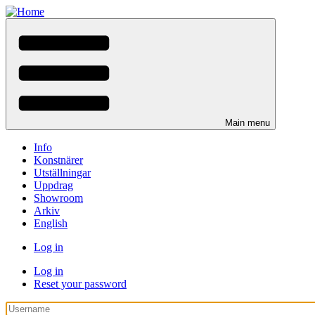
Skip
to
main
content
Main menu
Info
Konstnärer
Utställningar
Uppdrag
Showroom
Arkiv
English
Log in
User
Log in
(active
menu
Reset your password
tab)
Primary
tabs
Username