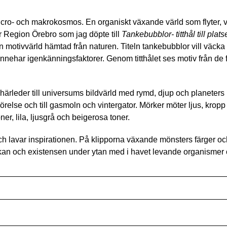
micro- och makrokosmos. En organiskt växande värld som flyter, 
för Region Örebro som jag döpte till
Tankebubblor- titthål till pla
motivvärld hämtad från naturen. Titeln tankebubblor vill väcka
innehar igenkänningsfaktorer. Genom titthålet ses motiv från de
härleder till universums bildvärld med rymd, djup och planeters 
rörelse och till gasmoln och vintergator. Mörker möter ljus, kropp
ner, lila, ljusgrå och beigerosa toner.
h lavar inspirationen. På klipporna växande mönsters färger oc
kan och existensen under ytan med i havet levande organismer 
st
re