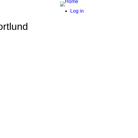
User
Log in
menu
ortlund