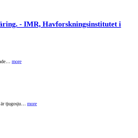
äring. - IMR, Havforskningsinstitutet i
pande…
more
n är tjugosju…
more