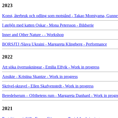
2023
Konst, återbruk och odling som motstånd - Takao Momiyama, Gunnel
I ateljén med katten Oskar - Mona Petersson - Bildserie
Inner and Other Nature - - Workshop
BORSJTJ /Slava Ukraini - Margareta Klingberg - Performance
2022
Att söka överraskningar - Emilia Elfvik - Work in progress
Ansikte - Kristina Skantze - Work in progress
Skrivel-skravel - Ellen Skafvenstedt - Work in progress
Beredelserum – Ofrihetens rum - Margareta Danhard - Work in progr
2021