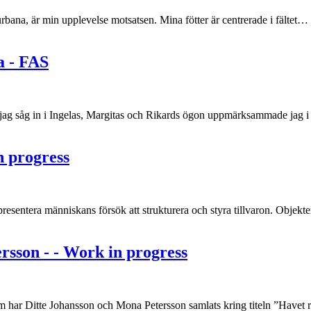
et urbana, är min upplevelse motsatsen. Mina fötter är centrerade i fältet…
a - FAS
jag såg in i Ingelas, Margitas och Rikards ögon uppmärksammade jag i
n progress
presentera människans försök att strukturera och styra tillvaron. Obje
rsson - - Work in progress
oom har Ditte Johansson och Mona Petersson samlats kring titeln ”Have