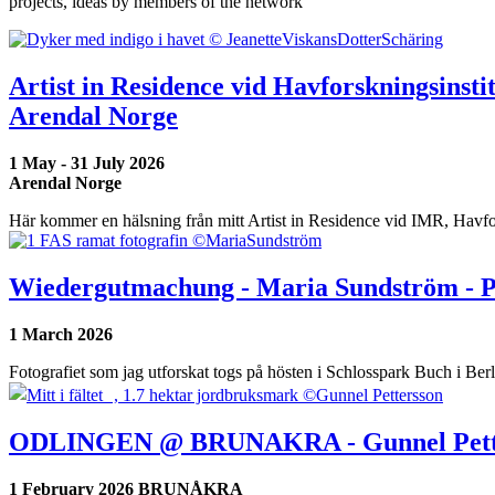
projects, ideas by members of the network
Artist in Residence vid Havforskningsinsti
Arendal Norge
1 May
-
31 July 2026
Arendal Norge
Här kommer en hälsning från mitt Artist in Residence vid IMR, Havfo
Wiedergutmachung - Maria Sundström - P
1 March
2026
Fotografiet som jag utforskat togs på hösten i Schlosspark Buch i B
ODLINGEN @ BRUNAKRA - Gunnel Petters
1 February
2026
BRUNÅKRA