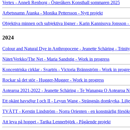
Vertex - Anneli Renborg - Österåkers Konsthall sommaren 2025
Arbetsnamn Åtanka - Monika Pettersson - Nytt projekt
Objektiva minnen och subjektiva lögner - Karin Kannisova Jonsson -
2024
Colour and Natural Dye in Anthropocene - Jeanette Schäring - Trinity
Nätet/Verkko/The Net - Maria Sandstig - Work in progress
Koncentriska cirklar - Svartris - Victoria Brännström - Work in progre
Rockar så det stör - Hugger-Mugger - Work in progress
Aotearoa 2021-2022 - Jeanette Schäring - Te Wananga O Aotearoa 
Ett okänt havsdjur I och II - Leyun Wang - Strängnäs domkyrka, Lilj
TVÄTT - Kerstin Lindström - Norra Orienten - en konstnärlig försöks
Att leva på hoppet - Tarika Lennerbjörk - Pågående projekt