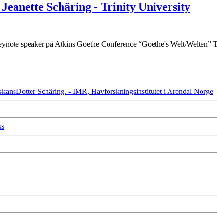
Jeanette Schäring - Trinity University
eynote speaker på Atkins Goethe Conference “Goethe's Welt/Welten” 
ViskansDotter Schäring. - IMR, Havforskningsinstitutet i Arendal Norge
ss