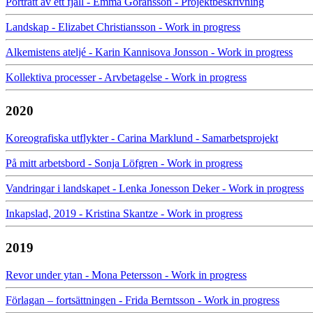
Porträtt av ett fjäll - Emma Göransson - Projektbeskrivning
Landskap - Elizabet Christiansson - Work in progress
Alkemistens ateljé - Karin Kannisova Jonsson - Work in progress
Kollektiva processer - Arvbetagelse - Work in progress
2020
Koreografiska utflykter - Carina Marklund - Samarbetsprojekt
På mitt arbetsbord - Sonja Löfgren - Work in progress
Vandringar i landskapet - Lenka Jonesson Deker - Work in progress
Inkapslad, 2019 - Kristina Skantze - Work in progress
2019
Revor under ytan - Mona Petersson - Work in progress
Förlagan – fortsättningen - Frida Berntsson - Work in progress