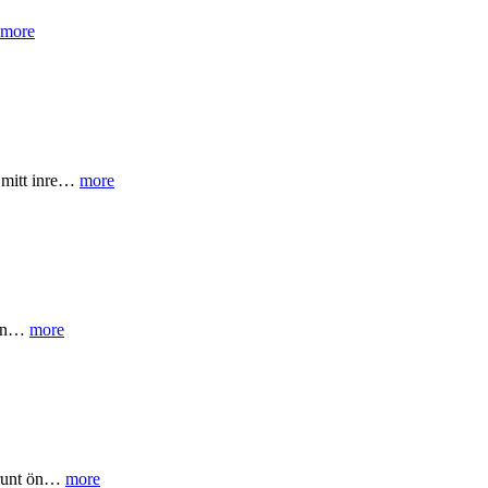
more
 mitt inre…
more
kten…
more
t runt ön…
more