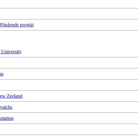
 Pågående projekt
 University
ss
New Zeeland
evalchs
station