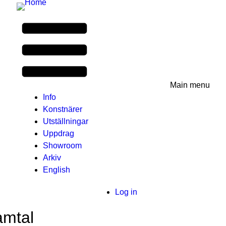
Main menu
Info
Konstnärer
Utställningar
Uppdrag
Showroom
Arkiv
English
User
Log in
menu
amtal