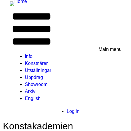
Main menu
Info
Konstnärer
Utställningar
Uppdrag
Showroom
Arkiv
English
User
Log in
menu
Konstakademien