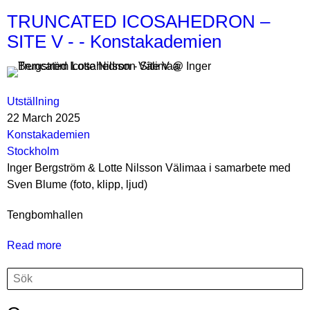
TRUNCATED ICOSAHEDRON –
SITE V - - Konstakademien
Utställning
22 March 2025
Konstakademien
Stockholm
Inger Bergström & Lotte Nilsson Välimaa i samarbete med
Sven Blume (foto, klipp, ljud)
Tengbomhallen
Read more
about
TRUNCATED
Search
Search
ICOSAHEDRON
–