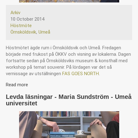
Arkiv
10 October 2014
Höstmöte
Örnsköldsvik
Umeå
Höstmötet ägde rum i Örnsköldsvik och Umeå. Fredagen
började med frukost på ÖKKV och visning av lokalerna. Dagen
fortsatte sedan på Örnsköldsviks museum & konsthall med
workshop på temat souvenir. På lördagen var det så
vernissage av utställningen
FAS GOES NORTH
.
Read more
about
FAS
Levda läsningar - Maria Sundström - Umeå
-
universitet
-
Höstmöte