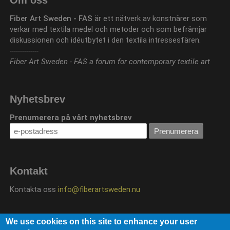
Umeå
Fiber Art Sweden - FAS
är ett nätverk av konstnärer som
universitet
verkar med textila medel och metoder och som befrämjar
diskussionen och idéutbytet i den textila intressesfären.
--------------
Fiber Art Sweden - FAS a forum for contemporary textile art
Nyhetsbrev
Prenumerera på vårt nyhetsbrev
Kontakt
Kontakta oss
info@fiberartsweden.nu
We use cookies on this site to enhance your user
Följ oss på