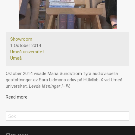
Showroom
1 October 2014
Umeå universitet
Umeå
Oktober 2014 visade Maria Sundström fyra audiovisuella
gestaltningar av Sara Lidmans arkiv på HUMlab-X vid Umeå
universitet,
Levda läsningar I–IV.
Read more
about
Levda
läsningar
Search
Search
-
Maria
Sundström
Om oss
-