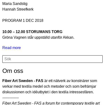
Maria Sandstig
Hannah Streefkerk
PROGRAM 1 DEC 2018
10.00 – 12.00 STORUMANS TORG
Gröna Vagnen står uppställd utanför Akkan.
Read more
about
MÖTA
Search
Search
NÖTA
STÖTA
Om oss
/
RÅKA
Fiber Art Sweden - FAS
är ett nätverk av konstnärer som
ÖMSA
verkar med textila medel och metoder och som befrämjar
SPEJA
diskussionen och idéutbytet i den textila intressesfären.
-
--------------
-
Fiber Art Sweden - FAS a forum for contemporary textile art
En