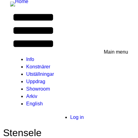
Main menu
Info
Konstnärer
Utställningar
Uppdrag
Showroom
Arkiv
English
User
Log in
menu
Stensele