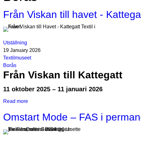
Från Viskan till havet - Katteg
Utställning
19 January 2026
Textilmuseet
Borås
Från Viskan till Kattegatt
11 oktober 2025 – 11 januari 2026
Read more
about
Från
Omstart Mode – FAS i permanen
Viskan
till
havet
-