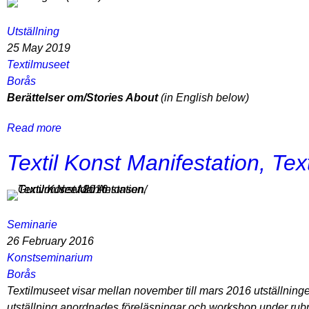
-
,
Berättelser
Borås
Utställning
om
25 May 2019
/
Textilmuseet
Stories
Borås
About
Berättelser om/Stories About
(in English below)
-
-
Read more
about
Konferens
Berättelser
Textil Konst Manifestation, Te
om
/
Stories
About
Seminarie
-
26 February 2016
-
Konstseminarium
Textilmuseet
Borås
Textilmuseet visar mellan november till mars 2016 utställnin
utställning anordnades föreläsningar och workshop under rub