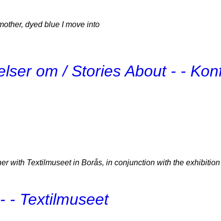
dmother,
dyed blue I move into
elser om / Stories About - - Ko
 with Textilmuseet in Borås, in conjunction with the exhibitio
- - Textilmuseet