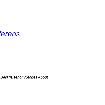
nferens
n
Berättelser om/Stories About
.