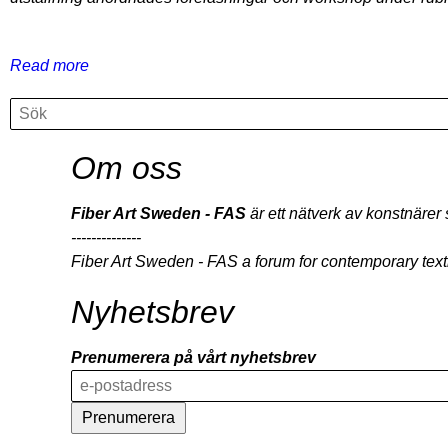
Read more
about
Textil
Search
Search
Konst
Manifestation,
Om oss
Textilmuseet
-
-
Fiber Art Sweden - FAS
är ett nätverk av konstnärer
Konstseminarium
--------------
Fiber Art Sweden - FAS a forum for contemporary texti
Nyhetsbrev
Prenumerera på vårt nyhetsbrev