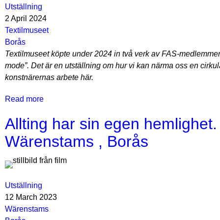
Utställning
Kattegatt
2 April 2024
-
Textilmuseet
Jeanette
Borås
ViskansDotter
Textilmuseet köpte under 2024 in två verk av FAS-medlemmen
Schäring
mode”. Det är en utställning om hur vi kan närma oss en cirku
-
konstnärernas arbete här.
Textilmuseet
Read more
about
Omstart
Allting har sin egen hemlighet.
Mode
–
Wärenstams , Borås
FAS
i
permanent
utställning
Utställning
-
12 March 2023
-
Wärenstams
Textilmuseet