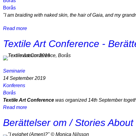
Borås
Borås
"I am braiding with naked skin, the hair of Gaia, and my gran
Read more
about
Allting
Textile Art Conference - Berätt
har
sin
egen
hemlighet.
Seminarie
Blåeriets
14 September 2019
heliga
Konferens
rum
Borås
(FILM)
Textile Art Conference
was organized 14th September together
-
Read more
about
Jeanette
Textile
Schäring
Berättelser om / Stories About 
Art
-
Conference
Wärenstams