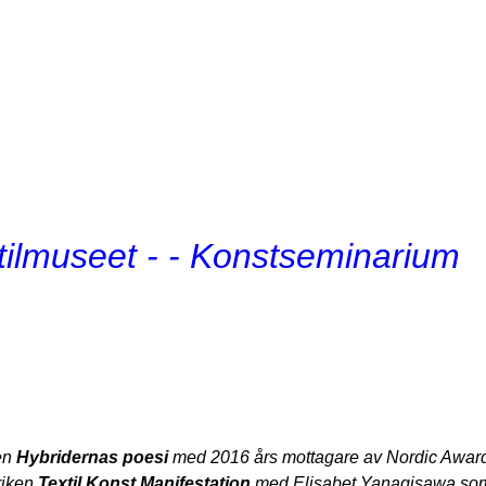
xtilmuseet - - Konstseminarium
gen
Hybridernas poesi
med 2016 års mottagare av
Nordic Award
riken
Textil Konst Manifestation
med Elisabet Yanagisawa som