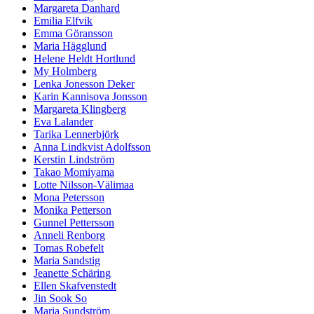
Margareta Danhard
Emilia Elfvik
Emma Göransson
Maria Hägglund
Helene Heldt Hortlund
My Holmberg
Lenka Jonesson Deker
Karin Kannisova Jonsson
Margareta Klingberg
Eva Lalander
Tarika Lennerbjörk
Anna Lindkvist Adolfsson
Kerstin Lindström
Takao Momiyama
Lotte Nilsson-Välimaa
Mona Petersson
Monika Petterson
Gunnel Pettersson
Anneli Renborg
Tomas Robefelt
Maria Sandstig
Jeanette Schäring
Ellen Skafvenstedt
Jin Sook So
Maria Sundström