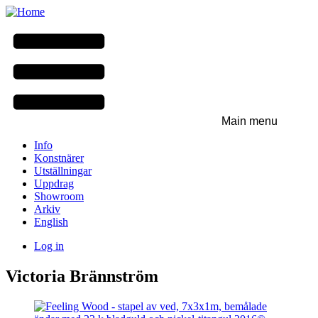
Skip
to
main
content
Main menu
Info
Konstnärer
Utställningar
Uppdrag
Showroom
Arkiv
English
Log in
User
Victoria Brännström
menu