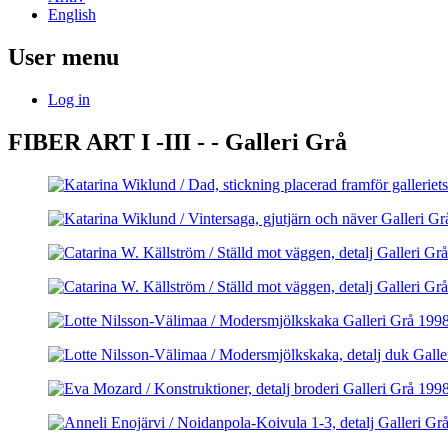
English
User menu
Log in
FIBER ART I -III - - Galleri Grå