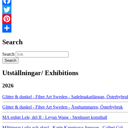
Facebook
Twitter
Pinterest
Share
Search
Search
Utställningar/ Exhibitions
2026
Glitter & dunkel - Fiber Art Sweden - Sadelmakarlängan, Österbybru
Glitter & dunkel - Fiber Art Sweden - Ånghammaren, Österbybruk
MA enligt Lele, del II - Leyun Wang - Stenhuset konsthall
Målningar i olja och akryl - Karin Kannisova Jonsson - Galleri Grå