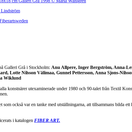
på Galleri Grå i Stockholm:
Anu Allpere, Inger Bergström, Anna-Le
zard,
Lotte Nilsson Välimaa, Gunnel Pettersson, Anna Sjons-Nilss
ina Wiklund
ar alla konstnärer utexaminerade under 1980 och 90-talet från Textil Kons
onen.
et som också var en tanke med utställningarna, att tillsammans bilda et
icerats i katalogen
FIBER ART.