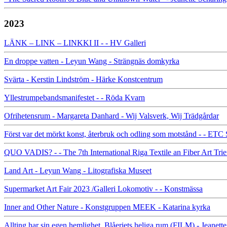
2023
LÄNK – LINK – LINKKI II - - HV Galleri
En droppe vatten - Leyun Wang - Strängnäs domkyrka
Svärta - Kerstin Lindström - Härke Konstcentrum
Yllestrumpebandsmanifestet - - Röda Kvarn
Ofrihetensrum - Margareta Danhard - Wij Valsverk, Wij Trädgårdar
Först var det mörkt konst, återbruk och odling som motstånd - - ETC
QUO VADIS? - - The 7th International Riga Textile an Fiber Art Trie
Land Art - Leyun Wang - Litografiska Museet
Supermarket Art Fair 2023 /Galleri Lokomotiv - - Konstmässa
Inner and Other Nature - Konstgruppen MEEK - Katarina kyrka
Allting har sin egen hemlighet. Blåeriets heliga rum (FILM) - Jeanet