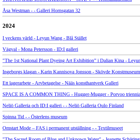
Åsa Westman - - Galleri Hornsgatan 32
2024
I veckens värld - Leyun Wang - Blå Stället
Vägval - Mona Petersson - ID:I galleri
"The 1st National Plant Dyeing Art Exhibition” i Dalian Kina - L
Ingeborgs klagan - Karin Kannisova Jonsson - Skövde Konstmuseum
Ett lagerarbete - Arvbetagelse - Nääs konsthantverk Galleri
SPACE IS A COMMON THING - Hugger-Mugger - Porvoo triennia
Neliö Galleria och ID:I galleri - - Neliö Galleria Oulo Finland
Spinna Tid - - Österlens museum
Omstart Mode – FAS i permanent utställning - - Textilmuseet
"The Sacred Room of Blue and Unknown Water" - Jeanette Schäring - 