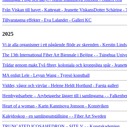
Från Viskan till havet - Kattegatt - Jeanette ViskansDotter Schäring -
Tillvaratagna effekter - Eva Lalander - Galleri KC
2025
Vi är alla organismer i ett pågående flöde av skeenden - Kerstin Lin
The 13th International Fiber Art Biennale i Beijing - - Tsinghua Uni
Trådar genom makt.Två fibrer, koloniala och kroppsliga spår - Jeanet
MA enligt Lele - Leyun Wang - Tyresö konsthall
Vidder, vågor och virvlar - Helene Heldt Hortlund - Farsta galleri
Hembygdsarbete – Arvbetagelse lägger till i samlingarna - - Falke
Heart of a woman - Karin Kannisova Jonsson - Konstviken
Kalejdoskop - en samlingsutställning - - Fiber Art Sweden
TRUNCATED ICOSAHEDRON – SITE V - - Konstakademien