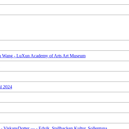
eyun Wang - LuXun Academy of Arts Art Museum
l 2024
ViskansDotter --- - Edvik, Stallbacken Kultur, Sollentuna