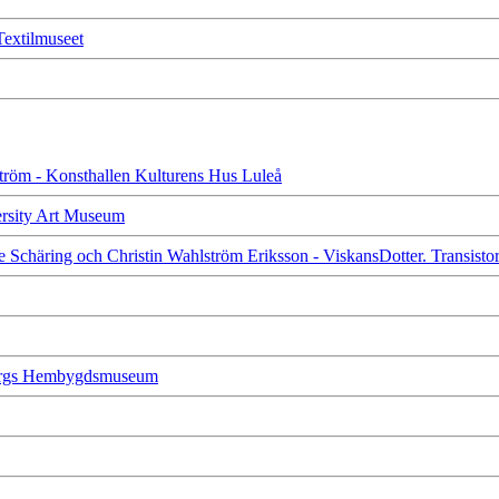
 Textilmuseet
dström - Konsthallen Kulturens Hus Luleå
versity Art Museum
te Schäring och Christin Wahlström Eriksson - ViskansDotter. Transist
nbergs Hembygdsmuseum