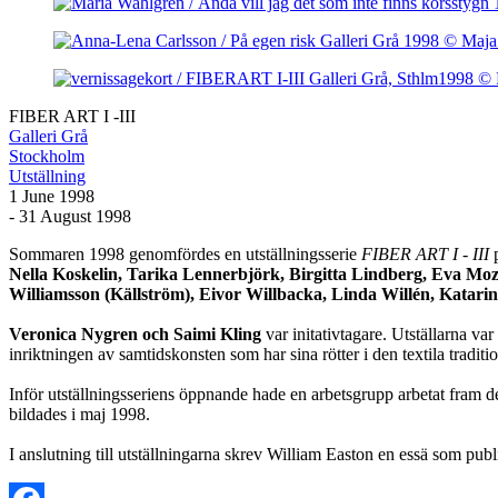
FIBER ART I -III
Galleri Grå
Stockholm
Utställning
1 June 1998
- 31 August 1998
Sommaren 1998 genomfördes en utställningsserie
FIBER ART I - III
Nella Koskelin,
Tarika Lennerbjörk
,
Birgitta Lindberg, Eva Mo
Williamsson (Källström), Eivor Willbacka, Linda Willén, Katar
Veronica Nygren och Saimi Kling
var initativtagare. Utställarna v
inriktningen av samtidskonsten som har sina rötter i den textila traditi
Inför utställningsseriens öppnande hade en arbetsgrupp arbetat fram d
bildades i maj 1998.
I anslutning till utställningarna skrev William Easton en essä som publ