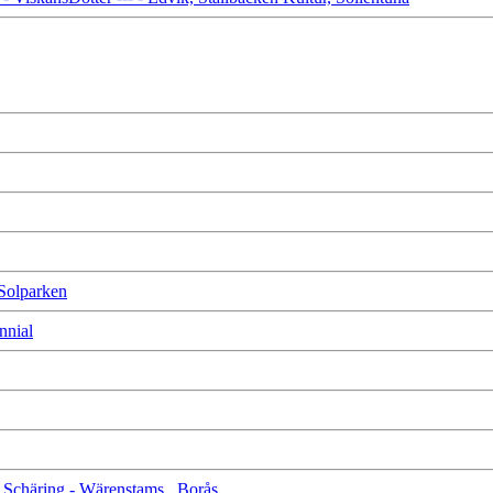
 Solparken
nnial
te Schäring - Wärenstams , Borås