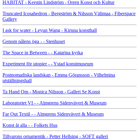
HABITAT - Kerstin Lindström - Orren Konst och Kultur
Truncated Icosahedron - Bergström & Nilsson Välimaa - Fiberspace
Gallery
I ask for water - Leyun Wang - Kiruna konsthall
Genom nålens öga - - Stenhuset
The Space in Between - - Katarina kyrka
Experiment för utopier - - Ystad konstmuseum
Postnomadiska landskap - Emma Göransson - Vilhelmina
utställningshall
Ta Hand Om - Monica Nilsson - Galleri Se Konst
Laboratoriet VI - - Almgrens Sidenväveri & Museum
Far Out Textil - - Almgrens Sidenväveri & Museum
Konst åt alla - - Folkets Hus
Tillvarons ornamentik - Petter Hellsing - SOFT galleri