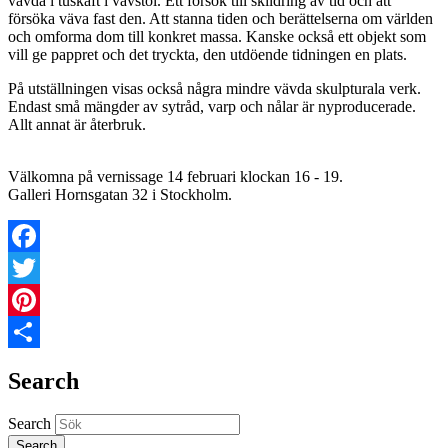
vävda i tuskaft i vävstol. Ett försök till skildring av tid och att
försöka väva fast den. Att stanna tiden och berättelserna om världen
och omforma dom till konkret massa. Kanske också ett objekt som
vill ge pappret och det tryckta, den utdöende tidningen en plats.
På utställningen visas också några mindre vävda skulpturala verk.
Endast små mängder av sytråd, varp och nålar är nyproducerade.
Allt annat är återbruk.
Välkomna på vernissage 14 februari klockan 16 - 19.
Galleri Hornsgatan 32 i Stockholm.
Facebook
Twitter
Pinterest
Share
Search
Search