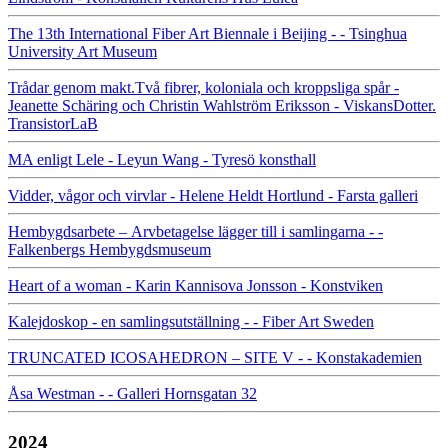
The 13th International Fiber Art Biennale i Beijing - - Tsinghua
University Art Museum
Trådar genom makt.Två fibrer, koloniala och kroppsliga spår -
Jeanette Schäring och Christin Wahlström Eriksson - ViskansDotter.
TransistorLaB
MA enligt Lele - Leyun Wang - Tyresö konsthall
Vidder, vågor och virvlar - Helene Heldt Hortlund - Farsta galleri
Hembygdsarbete – Arvbetagelse lägger till i samlingarna - -
Falkenbergs Hembygdsmuseum
Heart of a woman - Karin Kannisova Jonsson - Konstviken
Kalejdoskop - en samlingsutställning - - Fiber Art Sweden
TRUNCATED ICOSAHEDRON – SITE V - - Konstakademien
Åsa Westman - - Galleri Hornsgatan 32
2024