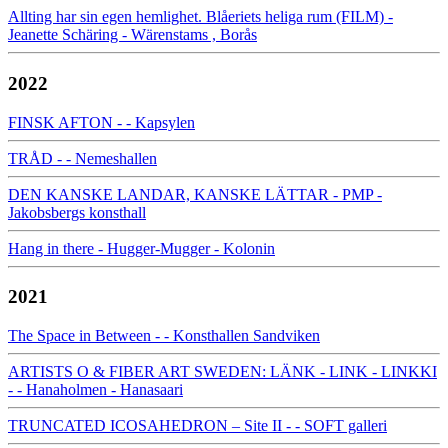
Allting har sin egen hemlighet. Blåeriets heliga rum (FILM) -
Jeanette Schäring - Wärenstams , Borås
2022
FINSK AFTON - - Kapsylen
TRÅD - - Nemeshallen
DEN KANSKE LANDAR, KANSKE LÄTTAR - PMP -
Jakobsbergs konsthall
Hang in there - Hugger-Mugger - Kolonin
2021
The Space in Between - - Konsthallen Sandviken
ARTISTS O & FIBER ART SWEDEN: LÄNK - LINK - LINKKI
- - Hanaholmen - Hanasaari
TRUNCATED ICOSAHEDRON – Site II - - SOFT galleri