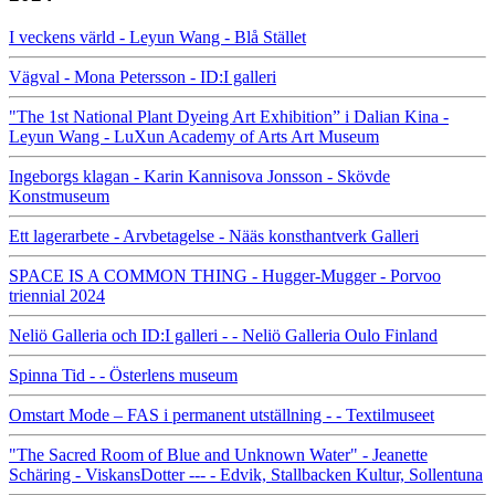
I veckens värld - Leyun Wang - Blå Stället
Vägval - Mona Petersson - ID:I galleri
"The 1st National Plant Dyeing Art Exhibition” i Dalian Kina -
Leyun Wang - LuXun Academy of Arts Art Museum
Ingeborgs klagan - Karin Kannisova Jonsson - Skövde
Konstmuseum
Ett lagerarbete - Arvbetagelse - Nääs konsthantverk Galleri
SPACE IS A COMMON THING - Hugger-Mugger - Porvoo
triennial 2024
Neliö Galleria och ID:I galleri - - Neliö Galleria Oulo Finland
Spinna Tid - - Österlens museum
Omstart Mode – FAS i permanent utställning - - Textilmuseet
"The Sacred Room of Blue and Unknown Water" - Jeanette
Schäring - ViskansDotter --- - Edvik, Stallbacken Kultur, Sollentuna