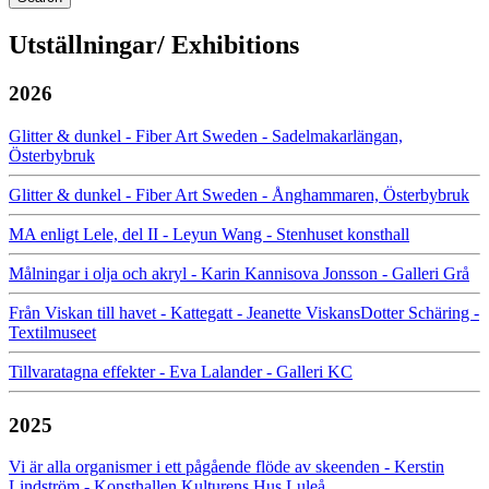
Utställningar/ Exhibitions
2026
Glitter & dunkel - Fiber Art Sweden - Sadelmakarlängan,
Österbybruk
Glitter & dunkel - Fiber Art Sweden - Ånghammaren, Österbybruk
MA enligt Lele, del II - Leyun Wang - Stenhuset konsthall
Målningar i olja och akryl - Karin Kannisova Jonsson - Galleri Grå
Från Viskan till havet - Kattegatt - Jeanette ViskansDotter Schäring -
Textilmuseet
Tillvaratagna effekter - Eva Lalander - Galleri KC
2025
Vi är alla organismer i ett pågående flöde av skeenden - Kerstin
Lindström - Konsthallen Kulturens Hus Luleå