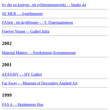
Sy dig en kostym - ett syföreningsprojekt - - Studio 44
SE MER - - Aguélimuseet
FASett - ett skyltfönster - - T- Östermalmstorg
Forever Young - - Galleri Infra
2002
Material Matters - - Norrköpings Konstmuseum
2001
4:FAS/HV - - HV Galleri
Far Away - - Museum of Decorative Applied Art
1999
FAS 4 - - Skulpturens Hus