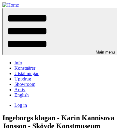
Skip
to
main
content
Main menu
Info
Konstnärer
Utställningar
Uppdrag
Showroom
Arkiv
English
Log in
User
Ingeborgs klagan - Karin Kannisova
menu
Jonsson - Skövde Konstmuseum