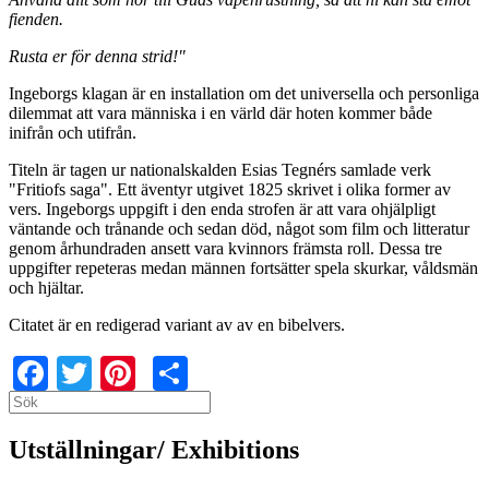
fienden.
Rusta er för denna strid!"
Ingeborgs klagan är en installation om det universella och personliga
dilemmat att vara människa i en värld där hoten kommer både
inifrån och utifrån.
Titeln är tagen ur nationalskalden Esias Tegnérs samlade verk
"Fritiofs saga". Ett äventyr utgivet 1825 skrivet i olika former av
vers. Ingeborgs uppgift i den enda strofen är att vara ohjälpligt
väntande och trånande och sedan död, något som film och litteratur
genom århundraden ansett vara kvinnors främsta roll. Dessa tre
uppgifter repeteras medan männen fortsätter spela skurkar, våldsmän
och hjältar.
Citatet är en redigerad variant av av en bibelvers.
Facebook
Twitter
Pinterest
Share
Search
Search
Utställningar/ Exhibitions