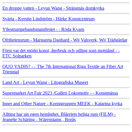
En droppe vatten - Leyun Wang - Strängnäs domkyrka
Svärta - Kerstin Lindström - Härke Konstcentrum
Yllestrumpebandsmanifestet - - Röda Kvarn
Ofrihetensrum - Margareta Danhard - Wij Valsverk, Wij Trädgårdar
Först var det mörkt konst, återbruk och odling som motstånd - -
ETC Solparken
QUO VADIS? - - The 7th International Riga Textile an Fiber Art
Triennial
Land Art - Leyun Wang - Litografiska Museet
Supermarket Art Fair 2023 /Galleri Lokomotiv - - Konstmässa
Inner and Other Nature - Konstgruppen MEEK - Katarina kyrka
Allting har sin egen hemlighet. Blåeriets heliga rum (FILM) -
Jeanette Schäring - Wärenstams , Borås