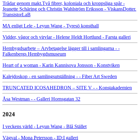
Trådar genom makt.Två fibrer, koloniala och kroppsliga spår -
Jeanette Schäring och Christin Wahlström Eriksson - ViskansDotter.
TransistorLaB
MA enligt Lele - Leyun Wang - Tyresö konsthall
Vidder, vågor och virvlar - Helene Heldt Hortlund - Farsta galleri
Hembygdsarbete – Arvbetagelse lägger till i samlingarna - -
Falkenbergs Hembygdsmuseum
Heart of a woman - Karin Kannisova Jonsson - Konstviken
Kalejdoskop - en samlingsutställning - - Fiber Art Sweden
TRUNCATED ICOSAHEDRON – SITE V - - Konstakademien
Åsa Westman - - Galleri Hornsgatan 32
2024
I veckens värld - Leyun Wang - Blå Stället
Vägval - Mona Petersson - ID:I galleri