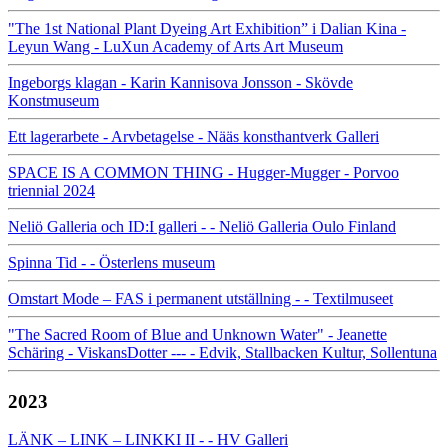
"The 1st National Plant Dyeing Art Exhibition” i Dalian Kina -
Leyun Wang - LuXun Academy of Arts Art Museum
Ingeborgs klagan - Karin Kannisova Jonsson - Skövde
Konstmuseum
Ett lagerarbete - Arvbetagelse - Nääs konsthantverk Galleri
SPACE IS A COMMON THING - Hugger-Mugger - Porvoo
triennial 2024
Neliö Galleria och ID:I galleri - - Neliö Galleria Oulo Finland
Spinna Tid - - Österlens museum
Omstart Mode – FAS i permanent utställning - - Textilmuseet
"The Sacred Room of Blue and Unknown Water" - Jeanette
Schäring - ViskansDotter --- - Edvik, Stallbacken Kultur, Sollentuna
2023
LÄNK – LINK – LINKKI II - - HV Galleri