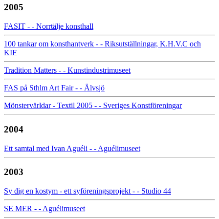
2005
FASIT - - Norrtälje konsthall
100 tankar om konsthantverk - - Riksutställningar, K.H.V.C och
KIF
Tradition Matters - - Kunstindustrimuseet
FAS på Sthlm Art Fair - - Älvsjö
Mönstervärldar - Textil 2005 - - Sveriges Konstföreningar
2004
Ett samtal med Ivan Aguéli - - Aguélimuseet
2003
Sy dig en kostym - ett syföreningsprojekt - - Studio 44
SE MER - - Aguélimuseet