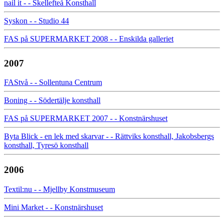
nail it - - Skellefteå Konsthall
Syskon - - Studio 44
FAS på SUPERMARKET 2008 - - Enskilda galleriet
2007
FAStvå - - Sollentuna Centrum
Boning - - Södertälje konsthall
FAS på SUPERMARKET 2007 - - Konstnärshuset
Byta Blick - en lek med skarvar - - Rättviks konsthall, Jakobsbergs
konsthall, Tyresö konsthall
2006
Textil:nu - - Mjellby Konstmuseum
Mini Market - - Konstnärshuset