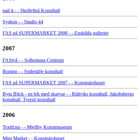
nail it - - Skellefteå Konsthall
Syskon - - Studio 44
FAS på SUPERMARKET 2008 - - Enskilda galleriet
2007
FAStvå - - Sollentuna Centrum
Boning - - Södertälje konsthall
FAS på SUPERMARKET 2007 - - Konstnärshuset
Byta Blick - en lek med skarvar - - Rättviks konsthall, Jakobsbergs
konsthall, Tyresö konsthall
2006
Textil:nu - - Mjellby Konstmuseum
Mini Market - - Konstnärshuset