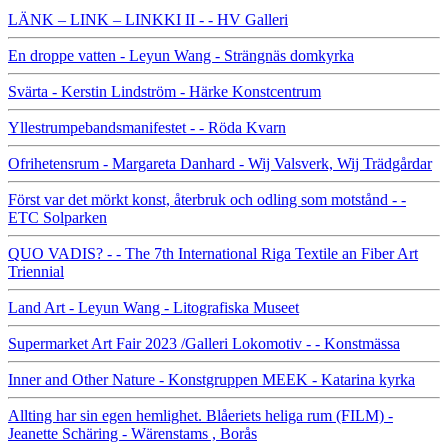
LÄNK – LINK – LINKKI II - - HV Galleri
En droppe vatten - Leyun Wang - Strängnäs domkyrka
Svärta - Kerstin Lindström - Härke Konstcentrum
Yllestrumpebandsmanifestet - - Röda Kvarn
Ofrihetensrum - Margareta Danhard - Wij Valsverk, Wij Trädgårdar
Först var det mörkt konst, återbruk och odling som motstånd - -
ETC Solparken
QUO VADIS? - - The 7th International Riga Textile an Fiber Art
Triennial
Land Art - Leyun Wang - Litografiska Museet
Supermarket Art Fair 2023 /Galleri Lokomotiv - - Konstmässa
Inner and Other Nature - Konstgruppen MEEK - Katarina kyrka
Allting har sin egen hemlighet. Blåeriets heliga rum (FILM) -
Jeanette Schäring - Wärenstams , Borås