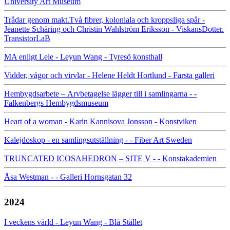
University Art Museum
Trådar genom makt.Två fibrer, koloniala och kroppsliga spår -
Jeanette Schäring och Christin Wahlström Eriksson - ViskansDotter.
TransistorLaB
MA enligt Lele - Leyun Wang - Tyresö konsthall
Vidder, vågor och virvlar - Helene Heldt Hortlund - Farsta galleri
Hembygdsarbete – Arvbetagelse lägger till i samlingarna - -
Falkenbergs Hembygdsmuseum
Heart of a woman - Karin Kannisova Jonsson - Konstviken
Kalejdoskop - en samlingsutställning - - Fiber Art Sweden
TRUNCATED ICOSAHEDRON – SITE V - - Konstakademien
Åsa Westman - - Galleri Hornsgatan 32
2024
I veckens värld - Leyun Wang - Blå Stället