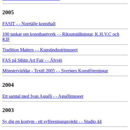
2005
FASIT - - Norrtälje konsthall
100 tankar om konsthantverk - - Riksutställningar, K.H.V.C och
KIF
Tradition Matters - - Kunstindustrimuseet
FAS på Sthlm Art Fair - - Älvsjö
Mönstervärldar - Textil 2005 - - Sveriges Konstföreningar
2004
Ett samtal med Ivan Aguéli - - Aguélimuseet
2003
Sy dig en kostym - ett syföreningsprojekt - - Studio 44