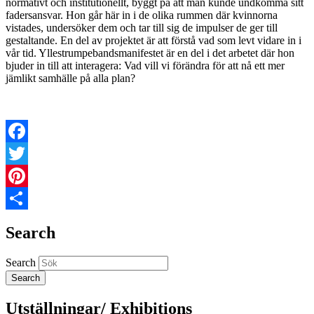
normativt och institutionellt, byggt på att män kunde undkomma sitt
fadersansvar. Hon går här in i de olika rummen där kvinnorna
vistades, undersöker dem och tar till sig de impulser de ger till
gestaltande. En del av projektet är att förstå vad som levt vidare in i
vår tid. Yllestrumpebandsmanifestet är en del i det arbetet där hon
bjuder in till att interagera:
Vad vill vi förändra för att nå ett mer
jämlikt samhälle på alla plan?
Facebook
Twitter
Pinterest
Share
Search
Search
Utställningar/ Exhibitions