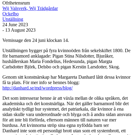
Ofrihetensrum
Wij Valsverk, Wij Trädgårdar
Ockelbo
Utställning
24 June 2023
- 13 August 2023
Vernissage den 24 juni klockan 14.
Utställningen bygger på fyra kvinnoöden från sekelskiftet 1800. De
för barnamord anklagade: Pigan Stina Nilsdotter, Bjuråker,
hushållerskan Maria Fondelius, Hedesunda, pigan Margta
Carlsdotter Björk, Delsbo och pigan Kerstin Larsdotter, Skog.
Genom sitt konstnärskap har Margareta Danhard låtit dessa kvinnor
få ta plats. För mer info se hennes blogg:
http://danhard.se/md/wordpress/blog/
Det som intresserar henne är att växla mellan de olika språken, det
akademiska och det konstnärliga. När det gäller barnamord blir det
analytiskt tydligt hur systemet, det patriarkala, där kvinnor å ena
sidan skulle vara underordnade och blyga och å andra sidan ansvara
för att inte bli förförda, eftersom männen till naturen var mer
burdusa. Att kvinnorna ströp sina egna nyfödda barn ser
Danhard inte som ett personligt brott utan som ett systembrott, ett