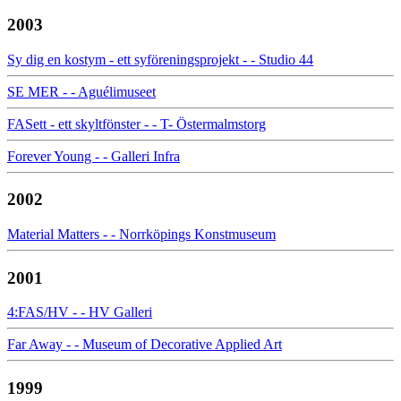
2003
Sy dig en kostym - ett syföreningsprojekt - - Studio 44
SE MER - - Aguélimuseet
FASett - ett skyltfönster - - T- Östermalmstorg
Forever Young - - Galleri Infra
2002
Material Matters - - Norrköpings Konstmuseum
2001
4:FAS/HV - - HV Galleri
Far Away - - Museum of Decorative Applied Art
1999