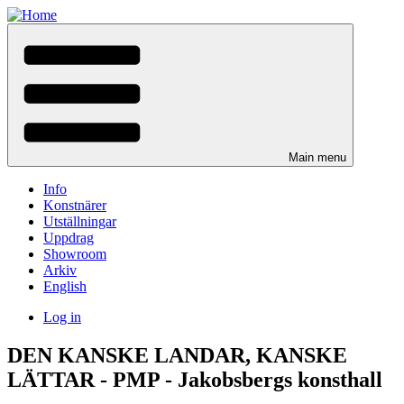
Skip
to
main
content
Main menu
Info
Konstnärer
Utställningar
Uppdrag
Showroom
Arkiv
English
Log in
User
DEN KANSKE LANDAR, KANSKE
menu
LÄTTAR - PMP - Jakobsbergs konsthall