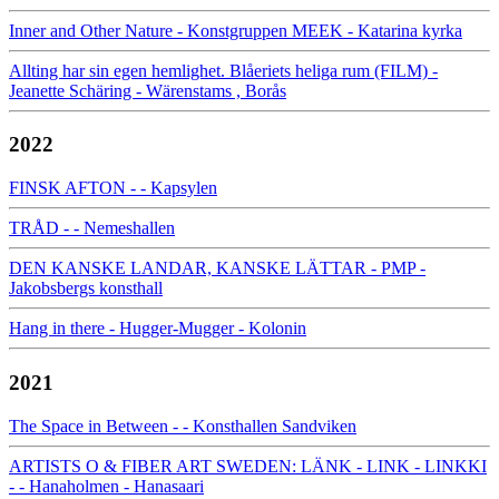
Inner and Other Nature - Konstgruppen MEEK - Katarina kyrka
Allting har sin egen hemlighet. Blåeriets heliga rum (FILM) -
Jeanette Schäring - Wärenstams , Borås
2022
FINSK AFTON - - Kapsylen
TRÅD - - Nemeshallen
DEN KANSKE LANDAR, KANSKE LÄTTAR - PMP -
Jakobsbergs konsthall
Hang in there - Hugger-Mugger - Kolonin
2021
The Space in Between - - Konsthallen Sandviken
ARTISTS O & FIBER ART SWEDEN: LÄNK - LINK - LINKKI
- - Hanaholmen - Hanasaari