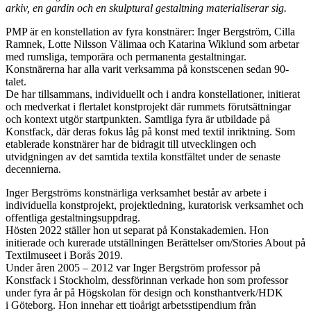
arkiv, en gardin och en skulptural gestaltning materialiserar sig.
PMP är en konstellation av fyra konstnärer: Inger Bergström, Cilla
Ramnek, Lotte Nilsson Välimaa och Katarina Wiklund som arbetar
med rumsliga, temporära och permanenta gestaltningar.
Konstnärerna har alla varit verksamma på konstscenen sedan 90-
talet.
De har tillsammans, individuellt och i andra konstellationer, initierat
och medverkat i flertalet konstprojekt där rummets förutsättningar
och kontext utgör startpunkten. Samtliga fyra är utbildade på
Konstfack, där deras fokus låg på konst med textil inriktning. Som
etablerade konstnärer har de bidragit till utvecklingen och
utvidgningen av det samtida textila konstfältet under de senaste
decennierna.
Inger Bergströms konstnärliga verksamhet består av arbete i
individuella konstprojekt, projektledning, kuratorisk verksamhet och
offentliga gestaltningsuppdrag.
Hösten 2022 ställer hon ut separat på Konstakademien. Hon
initierade och kurerade utställningen Berättelser om/Stories About på
Textilmuseet i Borås 2019.
Under åren 2005 – 2012 var Inger Bergström professor på
Konstfack i Stockholm, dessförinnan verkade hon som professor
under fyra år på Högskolan för design och konsthantverk/HDK
i Göteborg. Hon innehar ett tioårigt arbetsstipendium från