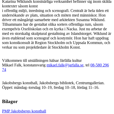
Katarina Wiklunds konstnärliga verksamhet befinner sig inom skilda
kontexter såsom konst
i offentlig miljö, inredning och scenografi. Centralt är hela tiden ett
undersökande av plats, situation och möten med människor. Hon
driver ett mångårigt samarbete med arkitekten Susanna Wiklund.
Tillsammans har de gestaltat olika sorters offentliga rum, såsom
exempelvis Oxelöskolan och en kyrka i Nacka. Just nu arbetar de
med en storskalig skulptural gestaltning av Islandstorget. Wiklund är
även etablerad som scenograf och kostymör. Hon har haft uppdrag
som konstkonsult åt Region Stockholm och Uppsala Kommun, och
verkar nu som projektledare åt Stockholm Konst.
Välkommen till utställningen hälsar Järfälla kultur
Mikael Falk, konstansvarig
mikael.falk@jarfalla.se
, tel
08-580 296
74
Jakobsbergs konsthall, Jakobsbergs bibliotek, Centrumgallerian.
Öppet: måndag–torsdag 10–19, fredag 10–18, lördag 11–16.
Bilagor
PMP Jakobsbergs konsthall