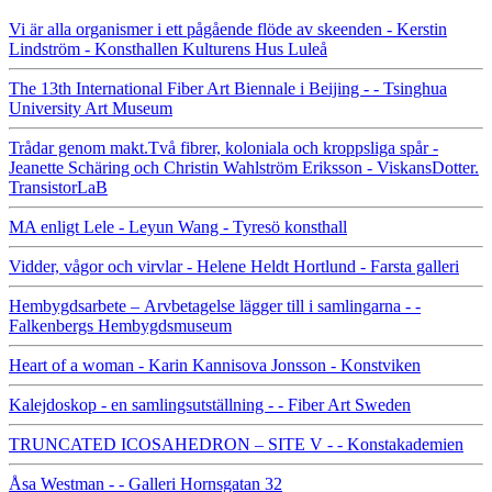
Vi är alla organismer i ett pågående flöde av skeenden - Kerstin
Lindström - Konsthallen Kulturens Hus Luleå
The 13th International Fiber Art Biennale i Beijing - - Tsinghua
University Art Museum
Trådar genom makt.Två fibrer, koloniala och kroppsliga spår -
Jeanette Schäring och Christin Wahlström Eriksson - ViskansDotter.
TransistorLaB
MA enligt Lele - Leyun Wang - Tyresö konsthall
Vidder, vågor och virvlar - Helene Heldt Hortlund - Farsta galleri
Hembygdsarbete – Arvbetagelse lägger till i samlingarna - -
Falkenbergs Hembygdsmuseum
Heart of a woman - Karin Kannisova Jonsson - Konstviken
Kalejdoskop - en samlingsutställning - - Fiber Art Sweden
TRUNCATED ICOSAHEDRON – SITE V - - Konstakademien
Åsa Westman - - Galleri Hornsgatan 32