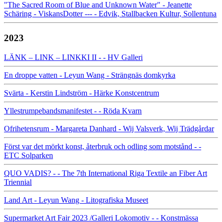
"The Sacred Room of Blue and Unknown Water" - Jeanette
Schäring - ViskansDotter --- - Edvik, Stallbacken Kultur, Sollentuna
2023
LÄNK – LINK – LINKKI II - - HV Galleri
En droppe vatten - Leyun Wang - Strängnäs domkyrka
Svärta - Kerstin Lindström - Härke Konstcentrum
Yllestrumpebandsmanifestet - - Röda Kvarn
Ofrihetensrum - Margareta Danhard - Wij Valsverk, Wij Trädgårdar
Först var det mörkt konst, återbruk och odling som motstånd - -
ETC Solparken
QUO VADIS? - - The 7th International Riga Textile an Fiber Art
Triennial
Land Art - Leyun Wang - Litografiska Museet
Supermarket Art Fair 2023 /Galleri Lokomotiv - - Konstmässa