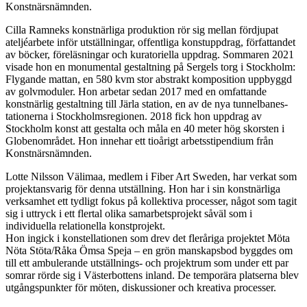
Konstnärsnämnden.
Cilla Ramneks konstnärliga produktion rör sig mellan fördjupat
ateljéarbete inför utställningar, offentliga konstuppdrag, författandet
av böcker, föreläsningar och kuratoriella uppdrag. Sommaren 2021
visade hon en monumental gestaltning på Sergels torg i Stockholm:
Flygande mattan, en 580 kvm stor abstrakt komposition uppbyggd
av golvmoduler. Hon arbetar sedan 2017 med en omfattande
konstnärlig gestaltning till Järla station, en av de nya tunnelbanes-
tationerna i Stockholmsregionen. 2018 fick hon uppdrag av
Stockholm konst att gestalta och måla en 40 meter hög skorsten i
Globenområdet. Hon innehar ett tioårigt arbetsstipendium från
Konstnärsnämnden.
Lotte Nilsson Välimaa, medlem i Fiber Art Sweden, har verkat som
projektansvarig för denna utställning. Hon har i sin konstnärliga
verksamhet ett tydligt fokus på kollektiva processer, något som tagit
sig i uttryck i ett flertal olika samarbetsprojekt såväl som i
individuella relationella konstprojekt.
Hon ingick i konstellationen som drev det fleråriga projektet Möta
Nöta Stöta/Råka Ömsa Speja – en grön manskapsbod byggdes om
till ett ambulerande utställnings- och projektrum som under ett par
somrar rörde sig i Västerbottens inland. De temporära platserna blev
utgångspunkter för möten, diskussioner och kreativa processer.