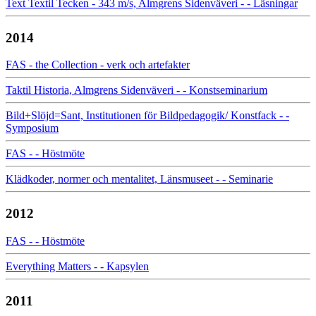
Text Textil Tecken - 343 m/s, Almgrens Sidenväveri - - Läsningar
2014
FAS - the Collection - verk och artefakter
Taktil Historia, Almgrens Sidenväveri - - Konstseminarium
Bild+Slöjd=Sant, Institutionen för Bildpedagogik/ Konstfack - -
Symposium
FAS - - Höstmöte
Klädkoder, normer och mentalitet, Länsmuseet - - Seminarie
2012
FAS - - Höstmöte
Everything Matters - - Kapsylen
2011