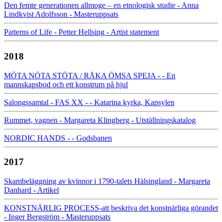
Den femte generationen allmoge – en etnologisk studie - Anna
Lindkvist Adolfsson - Masteruppsats
Patterns of Life - Petter Hellsing - Artist statement
2018
MÖTA NÖTA STÖTA / RÅKA ÖMSA SPEJA - - En
mannskapsbod och ett konstrum på hjul
Salongssamtal - FAS XX - - Katarina kyrka, Kapsylen
Rummet, vagnen - Margareta Klingberg - Utställningskatalog
NORDIC HANDS - - Godsbanen
2017
Skambeläggning av kvinnor i 1790-talets Hälsingland - Margareta
Danhard - Artikel
KONSTNÄRLIG PROCESS-att beskriva det konstnärliga görandet
- Inger Bergström - Masteruppsats