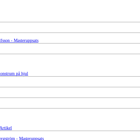
fsson - Masteruppsats
nstrum på hjul
Artikel
rgström - Masteruppsats