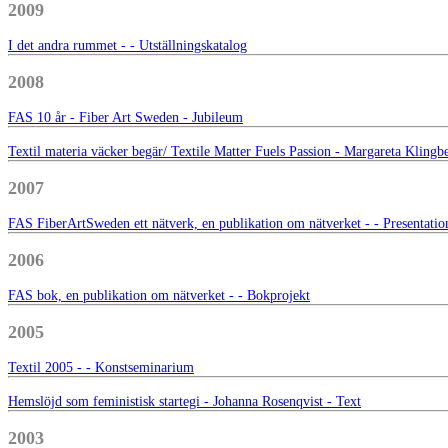
2009
I det andra rummet - - Utställningskatalog
2008
FAS 10 år - Fiber Art Sweden - Jubileum
Textil materia väcker begär/ Textile Matter Fuels Passion - Margareta K
2007
FAS FiberArtSweden ett nätverk, en publikation om nätverket - - Presentatio
2006
FAS bok, en publikation om nätverket - - Bokprojekt
2005
Textil 2005 - - Konstseminarium
Hemslöjd som feministisk startegi - Johanna Rosenqvist - Text
2003