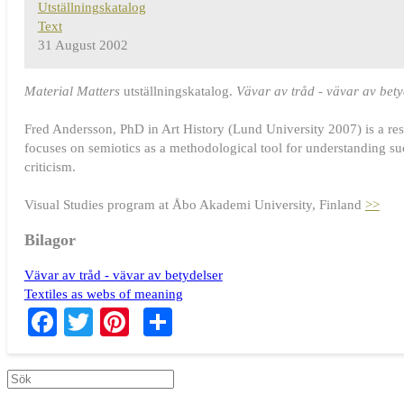
Utställningskatalog
Text
31 August 2002
Material Matters
utställningskatalog.
Vävar av tråd - vävar av bety
Fred Andersson
, PhD in Art History (Lund University 2007) is a re
focuses on semiotics as a methodological tool for understanding suc
criticism.
Visual Studies program at Åbo Akademi University, Finland
>>
Bilagor
Vävar av tråd - vävar av betydelser
Textiles as webs of meaning
Facebook
Twitter
Pinterest
Share
Search
Search