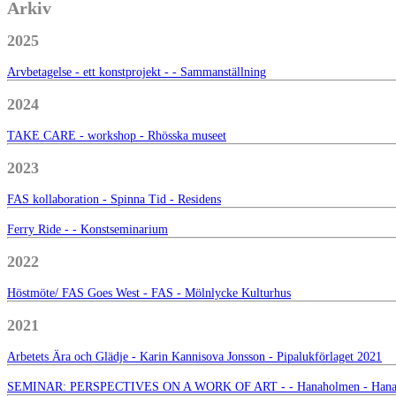
Arkiv
2025
Arvbetagelse - ett konstprojekt - - Sammanställning
2024
TAKE CARE - workshop - Rhösska museet
2023
FAS kollaboration - Spinna Tid - Residens
Ferry Ride - - Konstseminarium
2022
Höstmöte/ FAS Goes West - FAS - Mölnlycke Kulturhus
2021
Arbetets Ära och Glädje - Karin Kannisova Jonsson - Pipalukförlaget 2021
SEMINAR: PERSPECTIVES ON A WORK OF ART - - Hanaholmen - Hanas