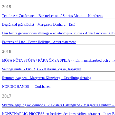
2019
Textile Art Conference - Berättelser om / Stories About - - Konferens
Begränsad gränslöshet - Margareta Danhard - Essä
Den femte generationen allmoge – en etnologisk studie - Anna Lindkvist Adol
Patterns of Life - Petter Hellsing - Artist statement
2018
MÖTA NÖTA STÖTA / RÅKA ÖMSA SPEJA - - En mannskapsbod och ett ko
Salongssamtal - FAS XX - - Katarina kyrka, Kapsylen
Rummet, vagnen - Margareta Klingberg - Utställningskatalog
NORDIC HANDS - - Godsbanen
2017
Skambeläggning av kvinnor i 1790-talets Hälsingland - Margareta Danhard - 
KONSTNÄRLIG PROCESS-att beskriva det konstnärliga görandet - Inger Be