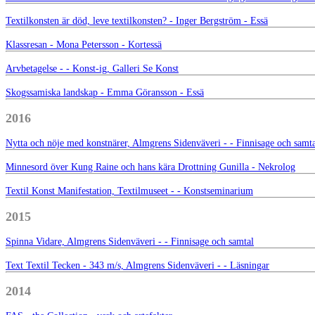
Textilkonsten är död, leve textilkonsten? - Inger Bergström - Essä
Klassresan - Mona Petersson - Kortessä
Arvbetagelse - - Konst-ig, Galleri Se Konst
Skogssamiska landskap - Emma Göransson - Essä
2016
Nytta och nöje med konstnärer, Almgrens Sidenväveri - - Finnisage och samt
Minnesord över Kung Raine och hans kära Drottning Gunilla - Nekrolog
Textil Konst Manifestation, Textilmuseet - - Konstseminarium
2015
Spinna Vidare, Almgrens Sidenväveri - - Finnisage och samtal
Text Textil Tecken - 343 m/s, Almgrens Sidenväveri - - Läsningar
2014