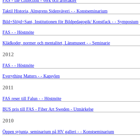
FAS - the Collection - verk och artefakter
Taktil Historia, Almgrens Sidenväveri - - Konstseminarium
Bild+Slöjd=Sant, Institutionen för Bildpedagogik/ Konstfack - - Symposium
FAS - - Höstmöte
Klädkoder, normer och mentalitet, Länsmuseet - - Seminarie
2012
FAS - - Höstmöte
Everything Matters - - Kapsylen
2011
FAS reser till Falun - - Höstmöte
BUS pris till FAS - Fiber Art Sweden - Utmärkelse
2010
Öppen syjunta, seminarium på HV galleri - - Konstseminarium