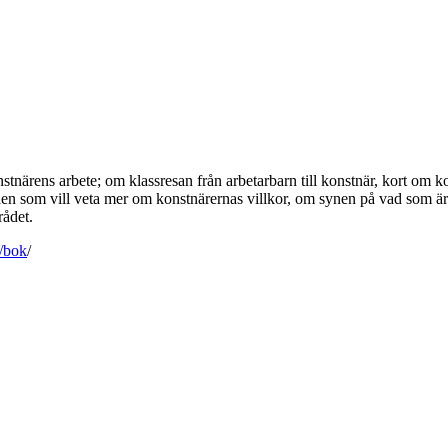
närens arbete; om klassresan från arbetarbarn till konstnär, kort om ko
 den som vill veta mer om konstnärernas villkor, om synen på vad som är e
rådet.
p/bok
/