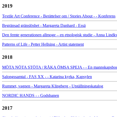
2019
Textile Art Conference - Berättelser om / Stories About - - Konferens
Begränsad gränslöshet - Margareta Danhard - Essä
Den femte generationen allmoge – en etnologisk studie - Anna Lindkv
Patterns of Life - Petter Hellsing - Artist statement
2018
MÖTA NÖTA STÖTA / RÅKA ÖMSA SPEJA - - En mannskapsbod och
Salongssamtal - FAS XX - - Katarina kyrka, Kapsylen
Rummet, vagnen - Margareta Klingberg - Utställningskatalog
NORDIC HANDS - - Godsbanen
2017