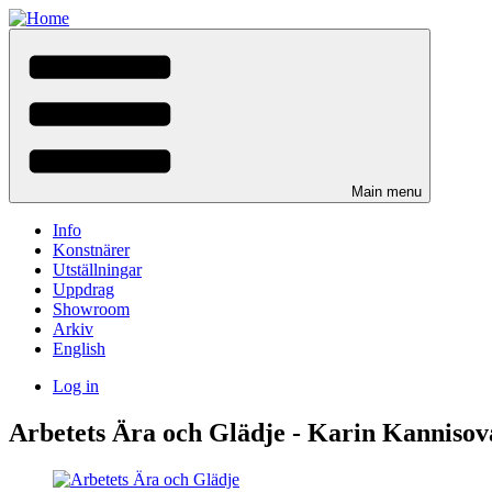
Skip
to
main
content
Main menu
Info
Konstnärer
Utställningar
Uppdrag
Showroom
Arkiv
English
Log in
User
Arbetets Ära och Glädje - Karin Kannisova
menu