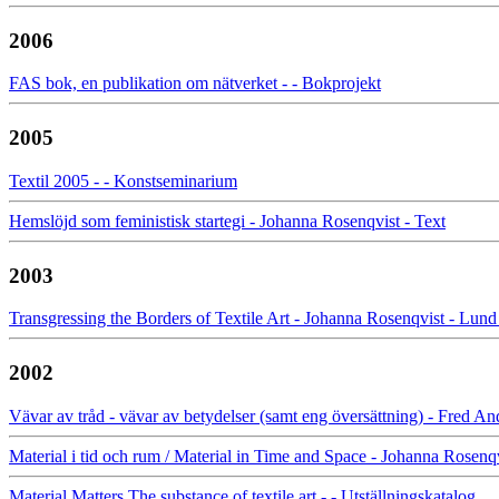
2006
FAS bok, en publikation om nätverket - - Bokprojekt
2005
Textil 2005 - - Konstseminarium
Hemslöjd som feministisk startegi - Johanna Rosenqvist - Text
2003
Transgressing the Borders of Textile Art - Johanna Rosenqvist - Lund
2002
Vävar av tråd - vävar av betydelser (samt eng översättning) - Fred An
Material i tid och rum / Material in Time and Space - Johanna Rosenqv
Material Matters The substance of textile art - - Utställningskatalog