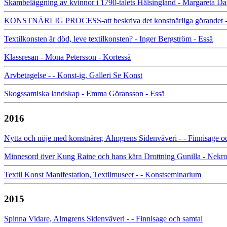
Skambeläggning av kvinnor i 1790-talets Hälsingland - Margareta Dan
KONSTNÄRLIG PROCESS-att beskriva det konstnärliga görandet - I
Textilkonsten är död, leve textilkonsten? - Inger Bergström - Essä
Klassresan - Mona Petersson - Kortessä
Arvbetagelse - - Konst-ig, Galleri Se Konst
Skogssamiska landskap - Emma Göransson - Essä
2016
Nytta och nöje med konstnärer, Almgrens Sidenväveri - - Finnisage o
Minnesord över Kung Raine och hans kära Drottning Gunilla - Nekr
Textil Konst Manifestation, Textilmuseet - - Konstseminarium
2015
Spinna Vidare, Almgrens Sidenväveri - - Finnisage och samtal