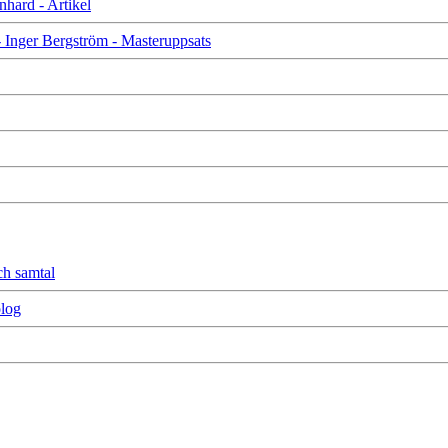
hard - Artikel
nger Bergström - Masteruppsats
ch samtal
olog