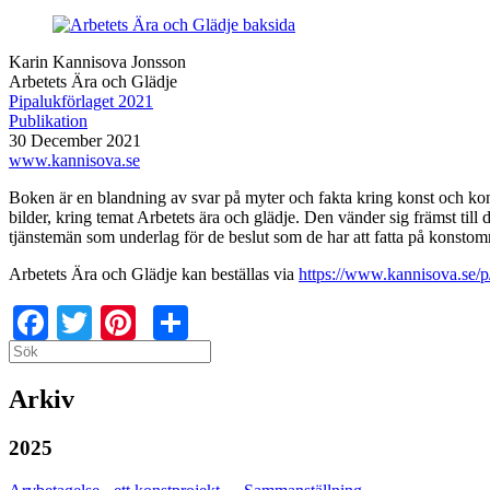
Karin Kannisova Jonsson
Arbetets Ära och Glädje
Pipalukförlaget 2021
Publikation
30 December 2021
www.kannisova.se
Boken är en blandning av svar på myter och fakta kring konst och konst
bilder, kring temat Arbetets ära och glädje. Den vänder sig främst till
tjänstemän som underlag för de beslut som de har att fatta på konstom
Arbetets Ära och Glädje kan beställas via
https://www.kannisova.se/
Facebook
Twitter
Pinterest
Share
Search
Search
Arkiv
2025