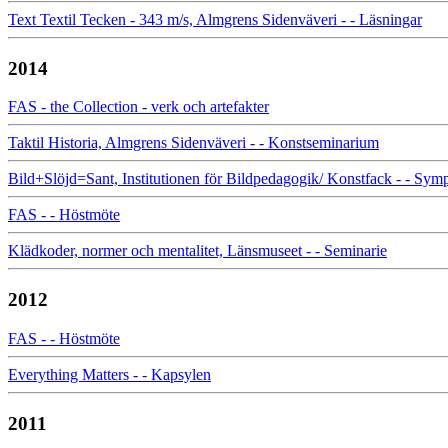
Text Textil Tecken - 343 m/s, Almgrens Sidenväveri - - Läsningar
2014
FAS - the Collection - verk och artefakter
Taktil Historia, Almgrens Sidenväveri - - Konstseminarium
Bild+Slöjd=Sant, Institutionen för Bildpedagogik/ Konstfack - - Sy
FAS - - Höstmöte
Klädkoder, normer och mentalitet, Länsmuseet - - Seminarie
2012
FAS - - Höstmöte
Everything Matters - - Kapsylen
2011