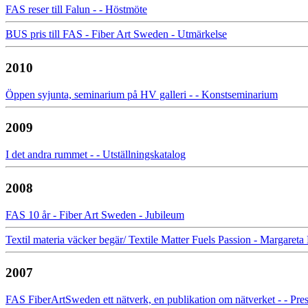
FAS reser till Falun - - Höstmöte
BUS pris till FAS - Fiber Art Sweden - Utmärkelse
2010
Öppen syjunta, seminarium på HV galleri - - Konstseminarium
2009
I det andra rummet - - Utställningskatalog
2008
FAS 10 år - Fiber Art Sweden - Jubileum
Textil materia väcker begär/ Textile Matter Fuels Passion - Marg
2007
FAS FiberArtSweden ett nätverk, en publikation om nätverket - - Pres