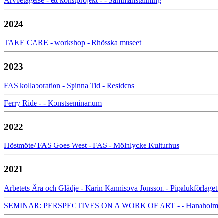
Arvbetagelse - ett konstprojekt - - Sammanställning
2024
TAKE CARE - workshop - Rhösska museet
2023
FAS kollaboration - Spinna Tid - Residens
Ferry Ride - - Konstseminarium
2022
Höstmöte/ FAS Goes West - FAS - Mölnlycke Kulturhus
2021
Arbetets Ära och Glädje - Karin Kannisova Jonsson - Pipalukförlage
SEMINAR: PERSPECTIVES ON A WORK OF ART - - Hanaholmen