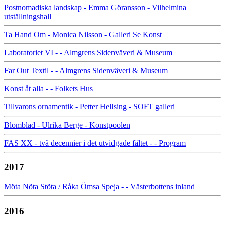
Postnomadiska landskap - Emma Göransson - Vilhelmina
utställningshall
Ta Hand Om - Monica Nilsson - Galleri Se Konst
Laboratoriet VI - - Almgrens Sidenväveri & Museum
Far Out Textil - - Almgrens Sidenväveri & Museum
Konst åt alla - - Folkets Hus
Tillvarons ornamentik - Petter Hellsing - SOFT galleri
Blomblad - Ulrika Berge - Konstpoolen
FAS XX - två decennier i det utvidgade fältet - - Program
2017
Möta Nöta Stöta / Råka Ömsa Speja - - Västerbottens inland
2016