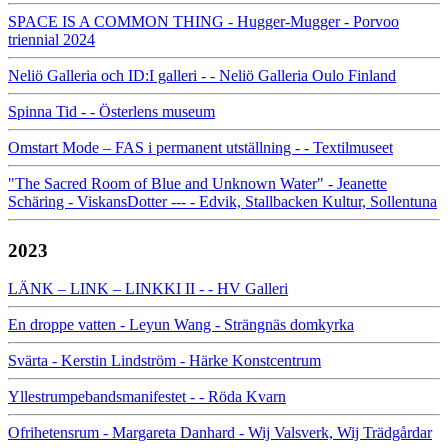
SPACE IS A COMMON THING - Hugger-Mugger - Porvoo
triennial 2024
Neliö Galleria och ID:I galleri - - Neliö Galleria Oulo Finland
Spinna Tid - - Österlens museum
Omstart Mode – FAS i permanent utställning - - Textilmuseet
"The Sacred Room of Blue and Unknown Water" - Jeanette
Schäring - ViskansDotter --- - Edvik, Stallbacken Kultur, Sollentuna
2023
LÄNK – LINK – LINKKI II - - HV Galleri
En droppe vatten - Leyun Wang - Strängnäs domkyrka
Svärta - Kerstin Lindström - Härke Konstcentrum
Yllestrumpebandsmanifestet - - Röda Kvarn
Ofrihetensrum - Margareta Danhard - Wij Valsverk, Wij Trädgårdar