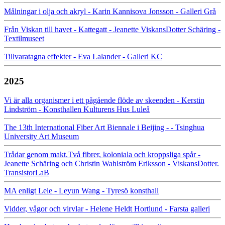
Målningar i olja och akryl - Karin Kannisova Jonsson - Galleri Grå
Från Viskan till havet - Kattegatt - Jeanette ViskansDotter Schäring -
Textilmuseet
Tillvaratagna effekter - Eva Lalander - Galleri KC
2025
Vi är alla organismer i ett pågående flöde av skeenden - Kerstin
Lindström - Konsthallen Kulturens Hus Luleå
The 13th International Fiber Art Biennale i Beijing - - Tsinghua
University Art Museum
Trådar genom makt.Två fibrer, koloniala och kroppsliga spår -
Jeanette Schäring och Christin Wahlström Eriksson - ViskansDotter.
TransistorLaB
MA enligt Lele - Leyun Wang - Tyresö konsthall
Vidder, vågor och virvlar - Helene Heldt Hortlund - Farsta galleri