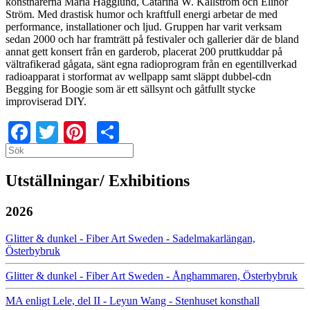
konstnärerna Maria Hägglund, Catarina W. Källström och Elinor
Ström. Med drastisk humor och kraftfull energi arbetar de med
performance, installationer och ljud. Gruppen har varit verksam
sedan 2000 och har framträtt på festivaler och gallerier där de bland
annat gett konsert från en garderob, placerat 200 pruttkuddar på
vältrafikerad gågata, sänt egna radioprogram från en egentillverkad
radioapparat i storformat av wellpapp samt släppt dubbel-cdn
Begging for Boogie som är ett sällsynt och gåtfullt stycke
improviserad DIY.
Facebook
Twitter
Pinterest
Share
Search
Search
Utställningar/ Exhibitions
2026
Glitter & dunkel - Fiber Art Sweden - Sadelmakarlängan,
Österbybruk
Glitter & dunkel - Fiber Art Sweden - Ånghammaren, Österbybruk
MA enligt Lele, del II - Leyun Wang - Stenhuset konsthall