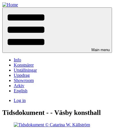
Skip
to
main
content
Main menu
Info
Konstnärer
Utställningar
Uppdrag
Showroom
Arkiv
English
Log in
User
Tidsdokument - - Väsby konsthall
menu