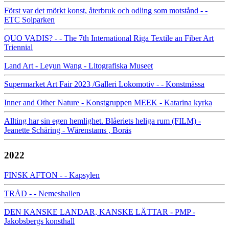
Först var det mörkt konst, återbruk och odling som motstånd - -
ETC Solparken
QUO VADIS? - - The 7th International Riga Textile an Fiber Art
Triennial
Land Art - Leyun Wang - Litografiska Museet
Supermarket Art Fair 2023 /Galleri Lokomotiv - - Konstmässa
Inner and Other Nature - Konstgruppen MEEK - Katarina kyrka
Allting har sin egen hemlighet. Blåeriets heliga rum (FILM) -
Jeanette Schäring - Wärenstams , Borås
2022
FINSK AFTON - - Kapsylen
TRÅD - - Nemeshallen
DEN KANSKE LANDAR, KANSKE LÄTTAR - PMP -
Jakobsbergs konsthall