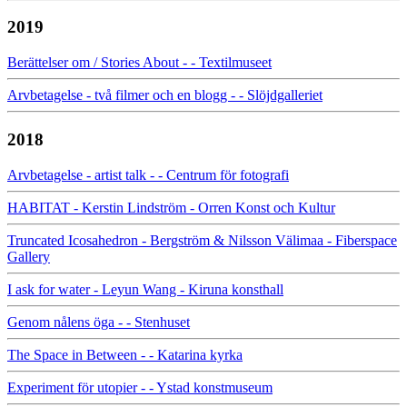
2019
Berättelser om / Stories About - - Textilmuseet
Arvbetagelse - två filmer och en blogg - - Slöjdgalleriet
2018
Arvbetagelse - artist talk - - Centrum för fotografi
HABITAT - Kerstin Lindström - Orren Konst och Kultur
Truncated Icosahedron - Bergström & Nilsson Välimaa - Fiberspace
Gallery
I ask for water - Leyun Wang - Kiruna konsthall
Genom nålens öga - - Stenhuset
The Space in Between - - Katarina kyrka
Experiment för utopier - - Ystad konstmuseum