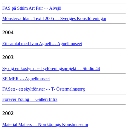
FAS på Sthlm Art Fair - - Älvsjö
Mönstervärldar - Textil 2005 - - Sveriges Konstföreningar
2004
Ett samtal med Ivan Aguéli - - Aguélimuseet
2003
Sy dig en kostym - ett syföreningsprojekt - - Studio 44
SE MER - - Aguélimuseet
FASett - ett skyltfönster - - T- Östermalmstorg
Forever Young - - Galleri Infra
2002
Material Matters - - Norrköpings Konstmuseum