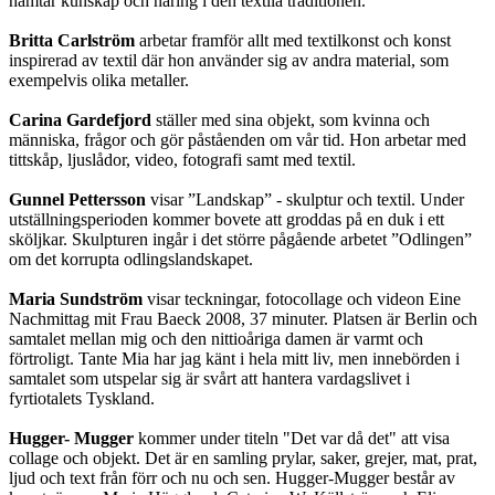
hämtar kunskap och näring i den textila traditionen.
Britta Carlström
arbetar framför allt med textilkonst och konst
inspirerad av textil där hon använder sig av andra material, som
exempelvis olika metaller.
Carina Gardefjord
ställer med sina objekt, som kvinna och
människa, frågor och gör påståenden om vår tid. Hon arbetar med
tittskåp, ljuslådor, video, fotografi samt med textil.
Gunnel Pettersson
visar ”Landskap” - skulptur och textil. Under
utställningsperioden kommer bovete att groddas på en duk i ett
sköljkar. Skulpturen ingår i det större pågående arbetet ”Odlingen”
om det korrupta odlingslandskapet.
Maria Sundström
visar teckningar, fotocollage och videon Eine
Nachmittag mit Frau Baeck 2008, 37 minuter. Platsen är Berlin och
samtalet mellan mig och den nittioåriga damen är varmt och
förtroligt. Tante Mia har jag känt i hela mitt liv, men innebörden i
samtalet som utspelar sig är svårt att hantera vardagslivet i
fyrtiotalets Tyskland.
Hugger- Mugger
kommer under titeln "Det var då det" att visa
collage och objekt. Det är en samling prylar, saker, grejer, mat, prat,
ljud och text från förr och nu och sen. Hugger-Mugger består av